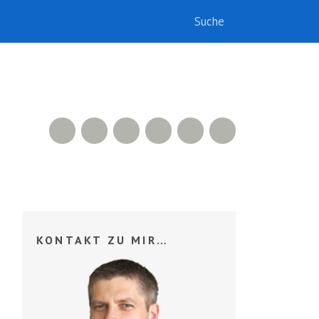
RSS Feed
Xing
LinkedIn
500px
Facebook
Twitter
KONTAKT ZU MIR…