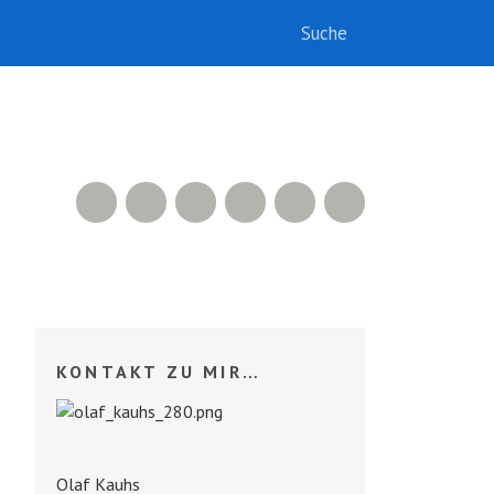
RSS Feed
Xing
LinkedIn
500px
Facebook
Twitter
KONTAKT ZU MIR…
Olaf Kauhs