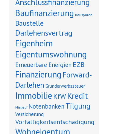
Anschlussfinanzierung
Baufinanzierung
Bausparen
Baustelle
Darlehensvertrag
Eigenheim
Eigentumswohnung
EZB
Erneuerbare Energien
Finanzierung
Forward-
Darlehen
Grunderwerbssteuer
Immobilie
Kredit
KfW
Tilgung
Notenbanken
Mietkauf
Versicherung
Vorfälligkeitsentschädigung
Wohneigentum