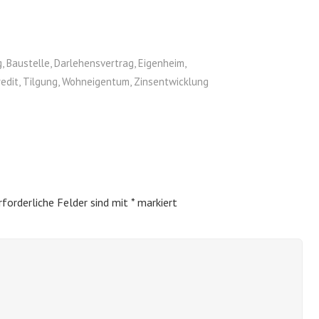
g
,
Baustelle
,
Darlehensvertrag
,
Eigenheim
,
edit
,
Tilgung
,
Wohneigentum
,
Zinsentwicklung
rforderliche Felder sind mit
*
markiert