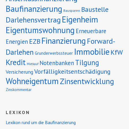
Baufinanzierung
Baustelle
Bausparen
Eigenheim
Darlehensvertrag
Eigentumswohnung
Erneuerbare
Finanzierung
Forward-
EZB
Energien
Immobilie
Darlehen
KfW
Grunderwerbssteuer
Kredit
Tilgung
Notenbanken
Mietkauf
Vorfälligkeitsentschädigung
Versicherung
Wohneigentum
Zinsentwicklung
Zinskommentar
LEXIKON
Lexikon rund um die Baufinanzierung