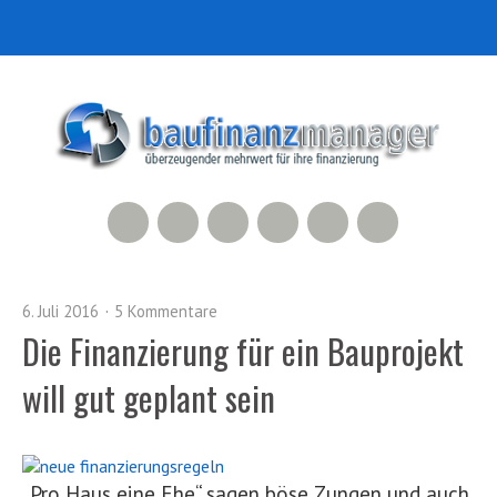
RSS Feed
Xing
LinkedIn
500px
Facebook
Twitter
6. Juli 2016
5 Kommentare
Die Finanzierung für ein Bauprojekt
will gut geplant sein
„Pro Haus eine Ehe“ sagen böse Zungen und auch