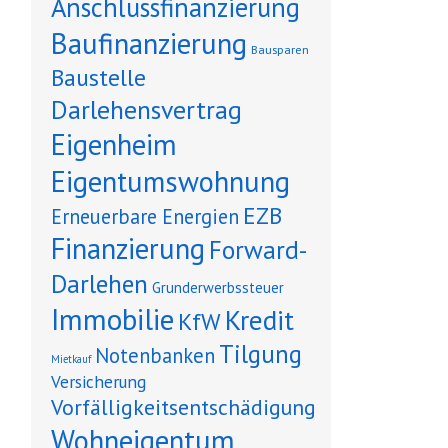
Anschlussfinanzierung
Baufinanzierung
Bausparen
Baustelle
Darlehensvertrag
Eigenheim
Eigentumswohnung
EZB
Erneuerbare Energien
Finanzierung
Forward-
Darlehen
Grunderwerbssteuer
Immobilie
Kredit
KfW
Tilgung
Notenbanken
Mietkauf
Versicherung
Vorfälligkeitsentschädigung
Wohneigentum