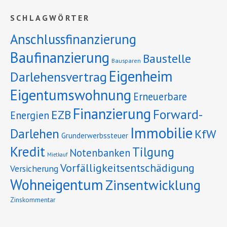
SCHLAGWÖRTER
Anschlussfinanzierung
Baufinanzierung
Baustelle
Bausparen
Eigenheim
Darlehensvertrag
Eigentumswohnung
Erneuerbare
Finanzierung
Forward-
EZB
Energien
Immobilie
Darlehen
KfW
Grunderwerbssteuer
Kredit
Tilgung
Notenbanken
Mietkauf
Vorfälligkeitsentschädigung
Versicherung
Wohneigentum
Zinsentwicklung
Zinskommentar