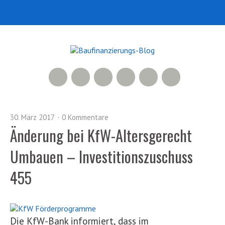
RSS Feed
Xing
LinkedIn
500px
Facebook
Twitter
30. März 2017
0 Kommentare
Änderung bei KfW-Altersgerecht
Umbauen – Investitionszuschuss
455
Die KfW-Bank informiert, dass im