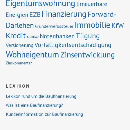
Eigentumswohnung
Erneuerbare
Finanzierung
Forward-
EZB
Energien
Immobilie
Darlehen
KfW
Grunderwerbssteuer
Kredit
Tilgung
Notenbanken
Mietkauf
Vorfälligkeitsentschädigung
Versicherung
Wohneigentum
Zinsentwicklung
Zinskommentar
LEXIKON
Lexikon rund um die Baufinanzierung
Was ist eine Baufinanzierung?
Kundeninformation zur Baufinanzierung