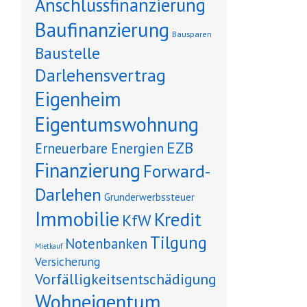
Anschlussfinanzierung
Baufinanzierung
Bausparen
Baustelle
Darlehensvertrag
Eigenheim
Eigentumswohnung
EZB
Erneuerbare Energien
Finanzierung
Forward-
Darlehen
Grunderwerbssteuer
Immobilie
Kredit
KfW
Tilgung
Notenbanken
Mietkauf
Versicherung
Vorfälligkeitsentschädigung
Wohneigentum