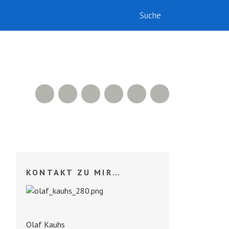
RSS Feed
Xing
LinkedIn
500px
Facebook
Twitter
KONTAKT ZU MIR…
Olaf Kauhs