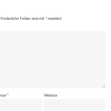
rforderliche Felder sind mit
*
markiert
esse
*
Website