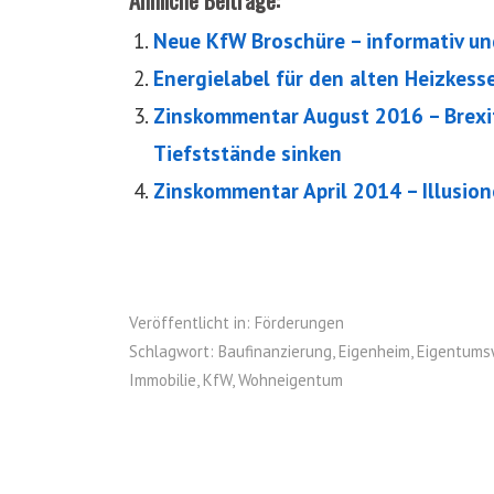
Ähnliche Beiträge:
Neue KfW Broschüre – informativ un
Energielabel für den alten Heizkess
Zinskommentar August 2016 – Brexit
Tiefststände sinken
Zinskommentar April 2014 – Illusio
Veröffentlicht in:
Förderungen
Schlagwort:
Baufinanzierung
,
Eigenheim
,
Eigentum
Immobilie
,
KfW
,
Wohneigentum