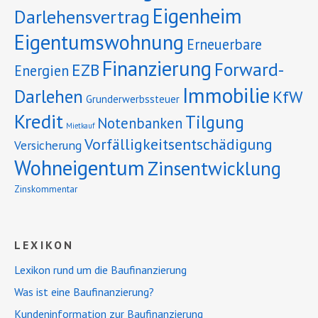
Eigenheim
Darlehensvertrag
Eigentumswohnung
Erneuerbare
Finanzierung
Forward-
EZB
Energien
Immobilie
Darlehen
KfW
Grunderwerbssteuer
Kredit
Tilgung
Notenbanken
Mietkauf
Vorfälligkeitsentschädigung
Versicherung
Wohneigentum
Zinsentwicklung
Zinskommentar
LEXIKON
Lexikon rund um die Baufinanzierung
Was ist eine Baufinanzierung?
Kundeninformation zur Baufinanzierung