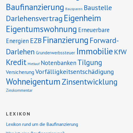
Baufinanzierung
Baustelle
Bausparen
Eigenheim
Darlehensvertrag
Eigentumswohnung
Erneuerbare
Finanzierung
Forward-
EZB
Energien
Immobilie
Darlehen
KfW
Grunderwerbssteuer
Kredit
Tilgung
Notenbanken
Mietkauf
Vorfälligkeitsentschädigung
Versicherung
Wohneigentum
Zinsentwicklung
Zinskommentar
LEXIKON
Lexikon rund um die Baufinanzierung