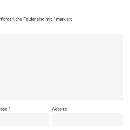
rforderliche Felder sind mit
*
markiert
esse
*
Website