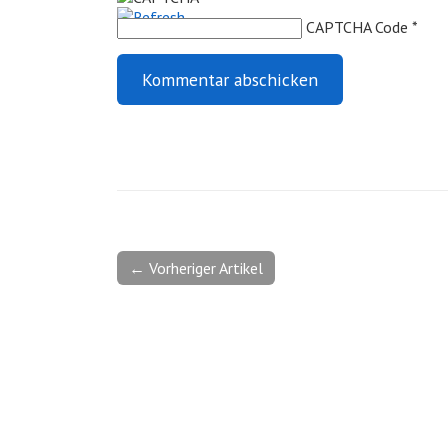
CAPTCHA Code
*
← Vorheriger Artikel