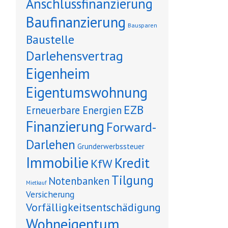
Anschlussfinanzierung
Baufinanzierung
Bausparen
Baustelle
Darlehensvertrag
Eigenheim
Eigentumswohnung
EZB
Erneuerbare Energien
Finanzierung
Forward-
Darlehen
Grunderwerbssteuer
Immobilie
Kredit
KfW
Tilgung
Notenbanken
Mietkauf
Versicherung
Vorfälligkeitsentschädigung
Wohneigentum