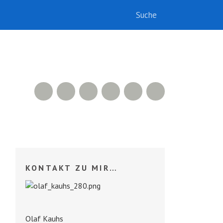
RSS Feed
Xing
LinkedIn
500px
Facebook
Twitter
KONTAKT ZU MIR…
Olaf Kauhs