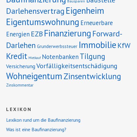
Bausparen
Eigenheim
Darlehensvertrag
Eigentumswohnung
Erneuerbare
Finanzierung
Forward-
EZB
Energien
Immobilie
Darlehen
KfW
Grunderwerbssteuer
Kredit
Tilgung
Notenbanken
Mietkauf
Vorfälligkeitsentschädigung
Versicherung
Wohneigentum
Zinsentwicklung
Zinskommentar
LEXIKON
Lexikon rund um die Baufinanzierung
Was ist eine Baufinanzierung?