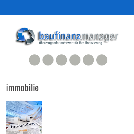
RSS Feed
Xing
LinkedIn
500px
Facebook
Twitter
immobilie