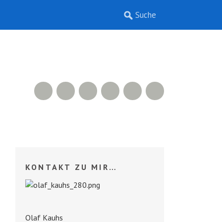
RSS Feed
Xing
LinkedIn
500px
Facebook
Twitter
KONTAKT ZU MIR…
Olaf Kauhs