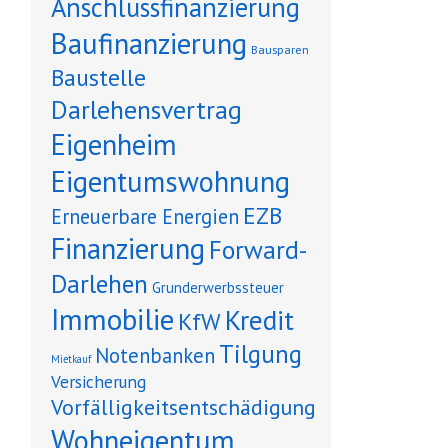
Anschlussfinanzierung
Baufinanzierung
Bausparen
Baustelle
Darlehensvertrag
Eigenheim
Eigentumswohnung
EZB
Erneuerbare Energien
Finanzierung
Forward-
Darlehen
Grunderwerbssteuer
Immobilie
Kredit
KfW
Tilgung
Notenbanken
Mietkauf
Versicherung
Vorfälligkeitsentschädigung
Wohneigentum