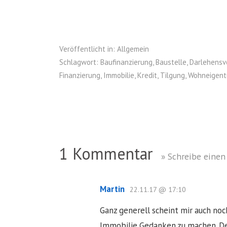
Veröffentlicht in:
Allgemein
Schlagwort:
Baufinanzierung
,
Baustelle
,
Darlehensv
Finanzierung
,
Immobilie
,
Kredit
,
Tilgung
,
Wohneigen
1 Kommentar
» Schreibe eine
Martin
22.11.17 @ 17:10
Ganz generell scheint mir auch noch
Immobilie Gedanken zu machen. De