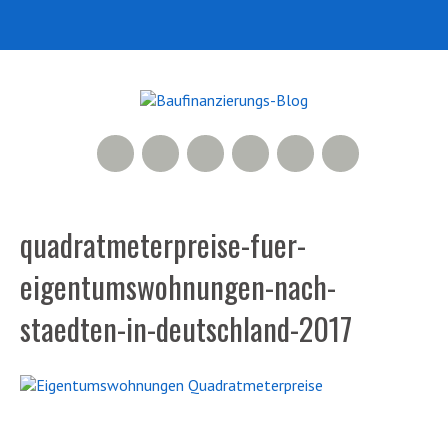
RSS Feed
Xing
LinkedIn
500px
Facebook
Twitter
quadratmeterpreise-fuer-
eigentumswohnungen-nach-
staedten-in-deutschland-2017