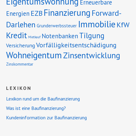
Eigentumswohnung
Erneuerbare
Finanzierung
Forward-
EZB
Energien
Immobilie
Darlehen
KfW
Grunderwerbssteuer
Kredit
Tilgung
Notenbanken
Mietkauf
Vorfälligkeitsentschädigung
Versicherung
Wohneigentum
Zinsentwicklung
Zinskommentar
LEXIKON
Lexikon rund um die Baufinanzierung
Was ist eine Baufinanzierung?
Kundeninformation zur Baufinanzierung