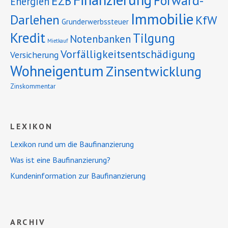
Forward-
EZB
Energien
Immobilie
Darlehen
KfW
Grunderwerbssteuer
Kredit
Tilgung
Notenbanken
Mietkauf
Vorfälligkeitsentschädigung
Versicherung
Wohneigentum
Zinsentwicklung
Zinskommentar
LEXIKON
Lexikon rund um die Baufinanzierung
Was ist eine Baufinanzierung?
Kundeninformation zur Baufinanzierung
ARCHIV