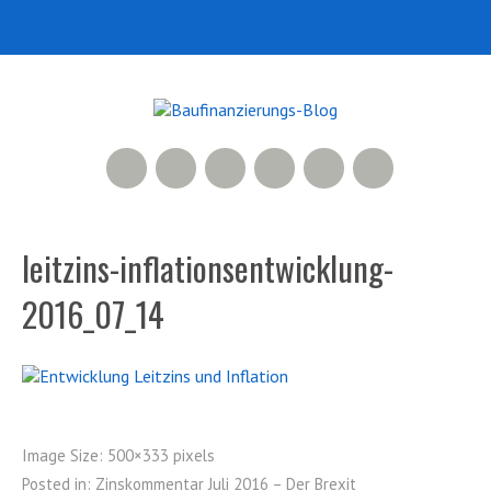
RSS Feed
Xing
LinkedIn
500px
Facebook
Twitter
leitzins-inflationsentwicklung-
2016_07_14
Image Size:
500×333 pixels
Posted in:
Zinskommentar Juli 2016 – Der Brexit