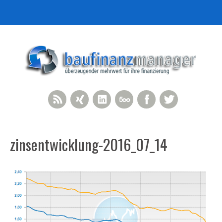
RSS Feed
Xing
LinkedIn
500px
Facebook
Twitter
zinsentwicklung-2016_07_14