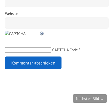
Website
CAPTCHA Code
*
Nächstes Bild →