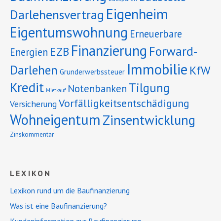
Eigenheim
Darlehensvertrag
Eigentumswohnung
Erneuerbare
Finanzierung
Forward-
EZB
Energien
Immobilie
Darlehen
KfW
Grunderwerbssteuer
Kredit
Tilgung
Notenbanken
Mietkauf
Vorfälligkeitsentschädigung
Versicherung
Wohneigentum
Zinsentwicklung
Zinskommentar
LEXIKON
Lexikon rund um die Baufinanzierung
Was ist eine Baufinanzierung?
Kundeninformation zur Baufinanzierung