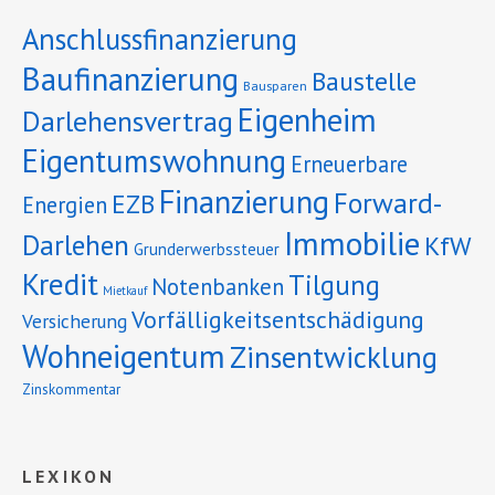
Anschlussfinanzierung
Baufinanzierung
Baustelle
Bausparen
Eigenheim
Darlehensvertrag
Eigentumswohnung
Erneuerbare
Finanzierung
Forward-
EZB
Energien
Immobilie
Darlehen
KfW
Grunderwerbssteuer
Kredit
Tilgung
Notenbanken
Mietkauf
Vorfälligkeitsentschädigung
Versicherung
Wohneigentum
Zinsentwicklung
Zinskommentar
LEXIKON