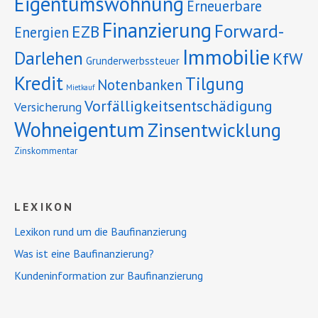
Eigentumswohnung
Erneuerbare
Finanzierung
Forward-
EZB
Energien
Immobilie
Darlehen
KfW
Grunderwerbssteuer
Kredit
Tilgung
Notenbanken
Mietkauf
Vorfälligkeitsentschädigung
Versicherung
Wohneigentum
Zinsentwicklung
Zinskommentar
LEXIKON
Lexikon rund um die Baufinanzierung
Was ist eine Baufinanzierung?
Kundeninformation zur Baufinanzierung