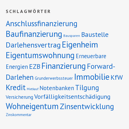
SCHLAGWÖRTER
Anschlussfinanzierung
Baufinanzierung
Baustelle
Bausparen
Eigenheim
Darlehensvertrag
Eigentumswohnung
Erneuerbare
Finanzierung
Forward-
EZB
Energien
Immobilie
Darlehen
KfW
Grunderwerbssteuer
Kredit
Tilgung
Notenbanken
Mietkauf
Vorfälligkeitsentschädigung
Versicherung
Wohneigentum
Zinsentwicklung
Zinskommentar