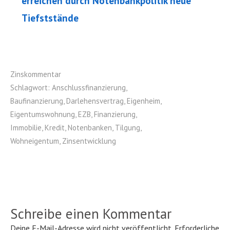
erreichen durch Notenbankpolitik neue
Tiefststände
Zinskommentar
Schlagwort:
Anschlussfinanzierung
,
Baufinanzierung
,
Darlehensvertrag
,
Eigenheim
,
Eigentumswohnung
,
EZB
,
Finanzierung
,
Immobilie
,
Kredit
,
Notenbanken
,
Tilgung
,
Wohneigentum
,
Zinsentwicklung
Schreibe einen Kommentar
Deine E-Mail-Adresse wird nicht veröffentlicht.
Erforderliche