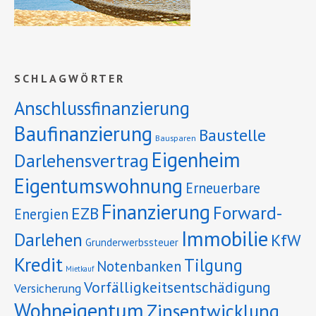
SCHLAGWÖRTER
Anschlussfinanzierung
Baufinanzierung
Baustelle
Bausparen
Eigenheim
Darlehensvertrag
Eigentumswohnung
Erneuerbare
Finanzierung
Forward-
EZB
Energien
Immobilie
Darlehen
KfW
Grunderwerbssteuer
Kredit
Tilgung
Notenbanken
Mietkauf
Vorfälligkeitsentschädigung
Versicherung
Wohneigentum
Zinsentwicklung