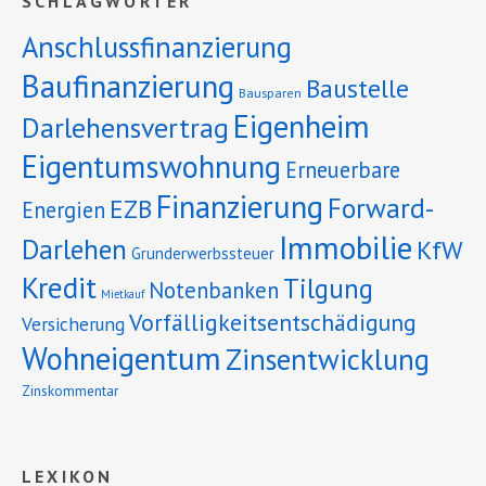
SCHLAGWÖRTER
Anschlussfinanzierung
Baufinanzierung
Baustelle
Bausparen
Eigenheim
Darlehensvertrag
Eigentumswohnung
Erneuerbare
Finanzierung
Forward-
EZB
Energien
Immobilie
Darlehen
KfW
Grunderwerbssteuer
Kredit
Tilgung
Notenbanken
Mietkauf
Vorfälligkeitsentschädigung
Versicherung
Wohneigentum
Zinsentwicklung
Zinskommentar
LEXIKON