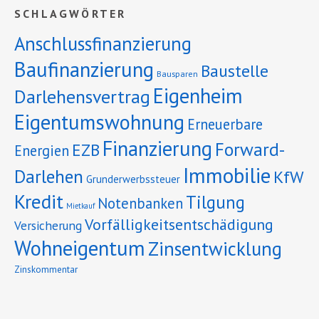
SCHLAGWÖRTER
Anschlussfinanzierung
Baufinanzierung
Baustelle
Bausparen
Eigenheim
Darlehensvertrag
Eigentumswohnung
Erneuerbare
Finanzierung
Forward-
EZB
Energien
Immobilie
Darlehen
KfW
Grunderwerbssteuer
Kredit
Tilgung
Notenbanken
Mietkauf
Vorfälligkeitsentschädigung
Versicherung
Wohneigentum
Zinsentwicklung
Zinskommentar