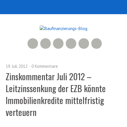
RSS Feed
Xing
LinkedIn
500px
Facebook
Twitter
19. Juli 2012
0 Kommentare
Zinskommentar Juli 2012 –
Leitzinssenkung der EZB könnte
Immobilienkredite mittelfristig
verteuern