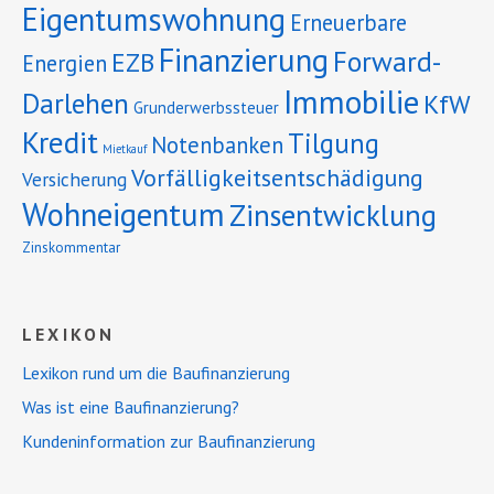
Eigentumswohnung
Erneuerbare
Finanzierung
Forward-
EZB
Energien
Immobilie
Darlehen
KfW
Grunderwerbssteuer
Kredit
Tilgung
Notenbanken
Mietkauf
Vorfälligkeitsentschädigung
Versicherung
Wohneigentum
Zinsentwicklung
Zinskommentar
LEXIKON
Lexikon rund um die Baufinanzierung
Was ist eine Baufinanzierung?
Kundeninformation zur Baufinanzierung