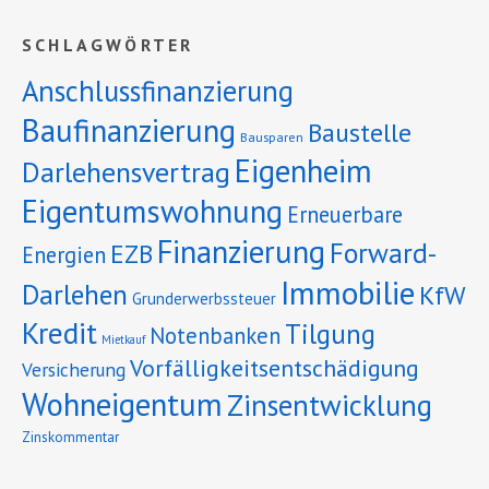
SCHLAGWÖRTER
Anschlussfinanzierung
Baufinanzierung
Baustelle
Bausparen
Eigenheim
Darlehensvertrag
Eigentumswohnung
Erneuerbare
Finanzierung
Forward-
EZB
Energien
Immobilie
Darlehen
KfW
Grunderwerbssteuer
Kredit
Tilgung
Notenbanken
Mietkauf
Vorfälligkeitsentschädigung
Versicherung
Wohneigentum
Zinsentwicklung
Zinskommentar