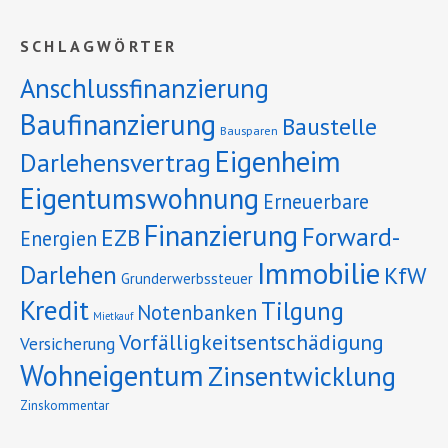
SCHLAGWÖRTER
Anschlussfinanzierung
Baufinanzierung
Baustelle
Bausparen
Eigenheim
Darlehensvertrag
Eigentumswohnung
Erneuerbare
Finanzierung
Forward-
EZB
Energien
Immobilie
Darlehen
KfW
Grunderwerbssteuer
Kredit
Tilgung
Notenbanken
Mietkauf
Vorfälligkeitsentschädigung
Versicherung
Wohneigentum
Zinsentwicklung
Zinskommentar