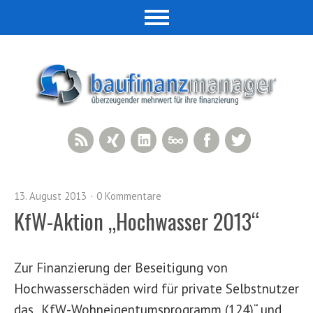
RSS Feed
Xing
LinkedIn
500px
Facebook
Twitter
13. August 2013
0 Kommentare
KfW-Aktion „Hochwasser 2013“
Zur Finanzierung der Beseitigung von
Hochwasserschäden wird für private Selbstnutzer
das „KfW-Wohneigentumsprogramm (124)“ und