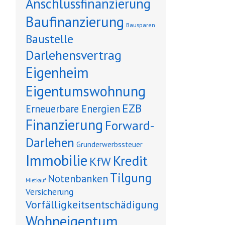
Anschlussfinanzierung
Baufinanzierung
Bausparen
Baustelle
Darlehensvertrag
Eigenheim
Eigentumswohnung
EZB
Erneuerbare Energien
Finanzierung
Forward-
Darlehen
Grunderwerbssteuer
Immobilie
Kredit
KfW
Tilgung
Notenbanken
Mietkauf
Versicherung
Vorfälligkeitsentschädigung
Wohneigentum