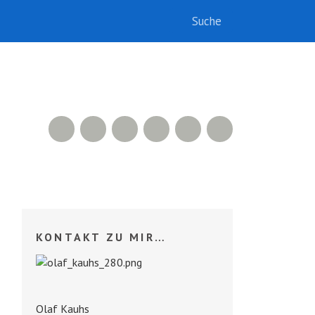
RSS Feed
Xing
LinkedIn
500px
Facebook
Twitter
KONTAKT ZU MIR…
Olaf Kauhs