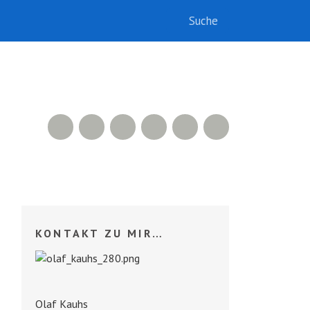
RSS Feed
Xing
LinkedIn
500px
Facebook
Twitter
KONTAKT ZU MIR…
Olaf Kauhs