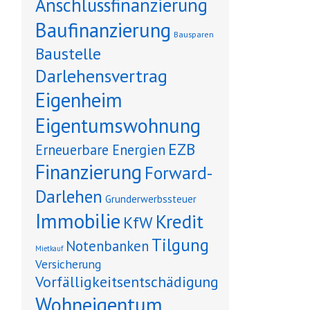
Anschlussfinanzierung
Baufinanzierung
Bausparen
Baustelle
Darlehensvertrag
Eigenheim
Eigentumswohnung
EZB
Erneuerbare Energien
Finanzierung
Forward-
Darlehen
Grunderwerbssteuer
Immobilie
Kredit
KfW
Tilgung
Notenbanken
Mietkauf
Versicherung
Vorfälligkeitsentschädigung
Wohneigentum