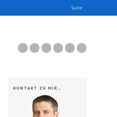
RSS Feed
Xing
LinkedIn
500px
Facebook
Twitter
KONTAKT ZU MIR…