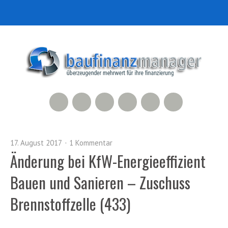
RSS Feed
Xing
LinkedIn
500px
Facebook
Twitter
17. August 2017
1 Kommentar
Änderung bei KfW-Energieeffizient
Bauen und Sanieren – Zuschuss
Brennstoffzelle (433)