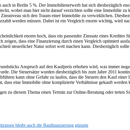
un auch in Berlin 5 %. Der Immobilienerwerb hat sich diesbezüglich eno
ckt, wobei man hier nicht darauf verzichten sollte eine Immobilie zu k
Zinsniveau sich den Traum einer Immobilie zu verwirklichen. Diesbezü
ezahlt werden müssen. Dabei ist ein Vergleich enorm wichtig, wird nac
cheinlichkeit enorm hoch, dass ein passender Zinssatz eines Kredites 
ich zeigen, dass eine Finanzierung durch einen Vergleich optimiert ausf
achteil steuerlicher Natur sofort wett machen kann. Diesbezüglich sollte
Grundstücks Anspruch auf den Kaufpreis erhoben wird, was immer negati
rde. Die Steuersätze wurden diesbezüglich bis zum Jahre 2011 kontinu
chführen kann ohne Gefahr zu laufen, dass die Steuern den Kauf einer
ht, dass eine Immobilie ohne komplizierte Verhältnisse gekauft werden
agen zu diesem Thema einen Termin zur Online-Beratung oder treten Si
zinsen bleibt auch die Baufinanzierung günstig