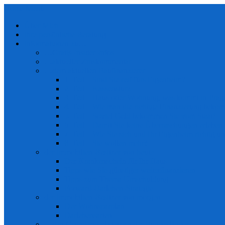
Home
Menü
Über Mich
Ihre persönliche Beratung
Informationen zu…
…Gratis-Insider-Infos
…aktueller Zinskommentar
…dem aktuellen Baufinanzierer
1. Teil – Sind Sie reif fürs Eigenheim?
2. Teil – Kassensturz
3. Teil – Haus oder Wohnung, was kommt in Frag
4. Teil – Wie man die richtige Finanzierung bek
5. Teil – Soviel Geld bekommen Sie vom Staat!
6. Teil – Damit Sie keine Überraschungen erlebe
7. Teil – Wie Sie sich und Ihr Eigenheim richtig u
8. Teil – Sie wollen mehr?
der Immobilien-Besitzer von heute
Der Krankenschein für Ihr Haus
Tipps wie Sie günstiger weiterfinanzieren
Tipps zum Thema Umschuldung
Forward-Darlehen-Strategie
der Immobilien-Besitzer von morgen
Der Wohnsparplan
Darlehensarten
…den Grunderwerbsteuern der Bundesländer