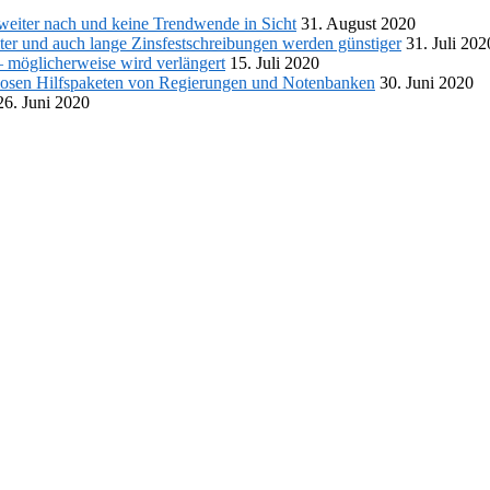
eiter nach und keine Trendwende in Sicht
31. August 2020
ter und auch lange Zinsfestschreibungen werden günstiger
31. Juli 202
 möglicherweise wird verlängert
15. Juli 2020
llosen Hilfspaketen von Regierungen und Notenbanken
30. Juni 2020
26. Juni 2020