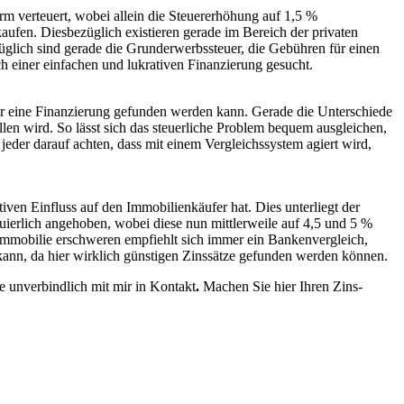
rm verteuert, wobei allein die Steuererhöhung auf 1,5 %
aufen. Diesbezüglich existieren gerade im Bereich der privaten
glich sind gerade die Grunderwerbssteuer, die Gebühren für einen
h einer einfachen und lukrativen Finanzierung gesucht.
für eine Finanzierung gefunden werden kann. Gerade die Unterschiede
allen wird. So lässt sich das steuerliche Problem bequem ausgleichen,
 jeder darauf achten, dass mit einem Vergleichssystem agiert wird,
ven Einfluss auf den Immobilienkäufer hat. Dies unterliegt der
ierlich angehoben, wobei diese nun mittlerweile auf 4,5 und 5 %
 Immobilie erschweren empfiehlt sich immer ein Bankenvergleich,
 kann, da hier wirklich günstigen Zinssätze gefunden werden können.
e unverbindlich mit mir in Kontakt
.
Machen Sie hier Ihren Zins-