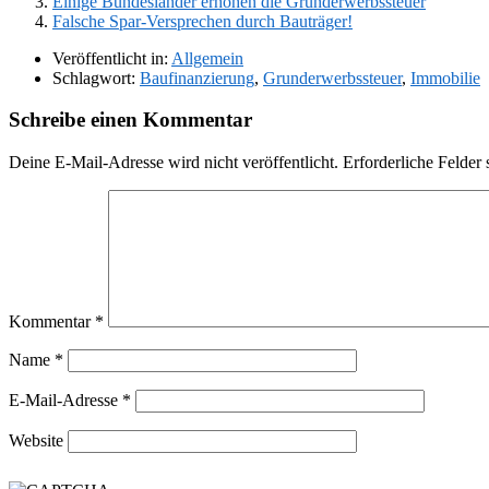
Einige Bundesländer erhöhen die Grunderwerbssteuer
Falsche Spar-Versprechen durch Bauträger!
Veröffentlicht in:
Allgemein
Schlagwort:
Baufinanzierung
,
Grunderwerbssteuer
,
Immobilie
Schreibe einen Kommentar
Deine E-Mail-Adresse wird nicht veröffentlicht.
Erforderliche Felder 
Kommentar
*
Name
*
E-Mail-Adresse
*
Website