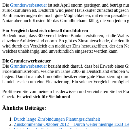
Die
Grunderwerbssteuer
ist seit April enorm gestiegen und beträgt n
zurückzuführen ist. Dadurch wird jeder Hauskäufer zunächst abgeschre
Baufinanzierungen dennoch gute Möglichkeiten, mit einem passablen 
Notar aber auch Kosten für das Grundbuchamt fällig, die von jedem g
Ein Vergleich lässt sich überall durchführen
Bedenkt man, dass 300 verschiedene Banken existieren, ist die Wahrs
einzelner Anbieter sind enorm. So gibt es Zinsunterschiede, die deutl
wird durch ein Vergleich ein niedriger Zins herausgefiltert, der den N
welches unabhängig und unverbindlich eingesetzt werden kann.
Die Grunderwerbssteuer
Die
Grunderwerbssteuer
bezieht sich darauf, dass bei Erwerb eines 
Föderalismusreform, welche im Jahre 2006 in Deutschland erhoben wu
liegen. Damit man als Immobilienbesitzer eine gute Finanzierung dur
handelt es sich um eine Finanzierung. Ein solcher Vergleich ermöglic
Profitieren Sie von meinem Insiderwissen und vereinbaren Sie bei Fr
Check.
Es wird sich für Sie lohnen!
Ähnliche Beiträge:
Durch lange Zinsbindungen Planungssicherheit
Zinskommentar Oktober 2012 – Durch weiter niedrige EZB Leit