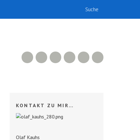
RSS Feed
Xing
LinkedIn
500px
Facebook
Twitter
KONTAKT ZU MIR…
Olaf Kauhs