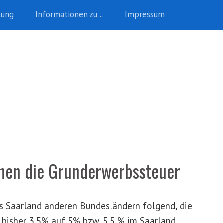
tung
Informationen zu…
Impressum
öhen die Grunderwerbssteuer
s Saarland anderen Bundesländern folgend, die
bisher 3,5% auf 5% bzw. 5,5 % im Saarland