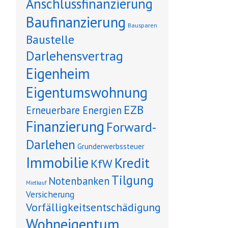
Anschlussfinanzierung
Baufinanzierung
Bausparen
Baustelle
Darlehensvertrag
Eigenheim
Eigentumswohnung
EZB
Erneuerbare Energien
Finanzierung
Forward-
Darlehen
Grunderwerbssteuer
Immobilie
Kredit
KfW
Tilgung
Notenbanken
Mietkauf
Versicherung
Vorfälligkeitsentschädigung
Wohneigentum