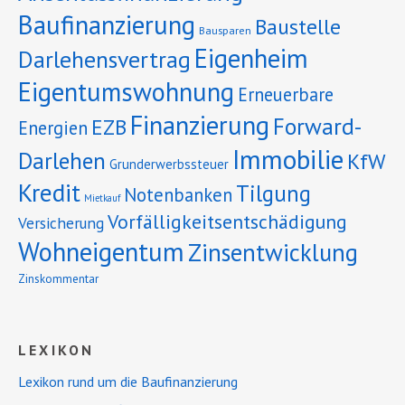
Baufinanzierung
Baustelle
Bausparen
Eigenheim
Darlehensvertrag
Eigentumswohnung
Erneuerbare
Finanzierung
Forward-
EZB
Energien
Immobilie
Darlehen
KfW
Grunderwerbssteuer
Kredit
Tilgung
Notenbanken
Mietkauf
Vorfälligkeitsentschädigung
Versicherung
Wohneigentum
Zinsentwicklung
Zinskommentar
LEXIKON
Lexikon rund um die Baufinanzierung