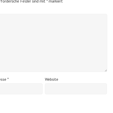
rforderliche Felder sind mit
*
markiert
esse
*
Website