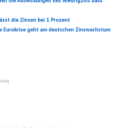
en die Auswirkungen des Niedrigzins bald
sst die Zinsen bei 1 Prozent
e Eurokrise geht am deutschen Zinswachstum
klung