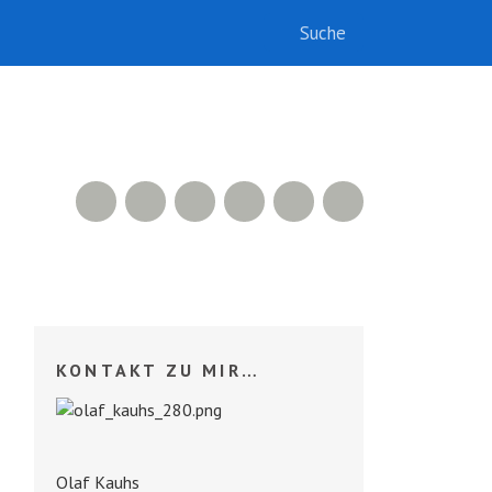
RSS Feed
Xing
LinkedIn
500px
Facebook
Twitter
KONTAKT ZU MIR…
Olaf Kauhs