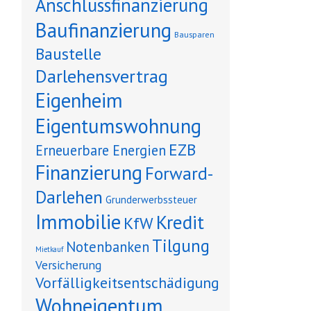
Anschlussfinanzierung
Baufinanzierung
Bausparen
Baustelle
Darlehensvertrag
Eigenheim
Eigentumswohnung
EZB
Erneuerbare Energien
Finanzierung
Forward-
Darlehen
Grunderwerbssteuer
Immobilie
Kredit
KfW
Tilgung
Notenbanken
Mietkauf
Versicherung
Vorfälligkeitsentschädigung
Wohneigentum