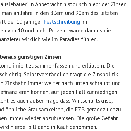
uslebauer“ in Anbetracht historisch niedriger Zinsen
man an Jahre in den 80ern und 90ern des letzten
aft bei 10 jähriger
Festschreibung
im
sen von 10 und mehr Prozent waren damals die
anzierer wirklich wie im Paradies fühlen.
überaus günstigen Zinsen
z komprimiert zusammenfassen und erläutern. Die
schichtig. Selbstverständlich trägt die Zinspolitik
den Zinshahn immer weiter nach unten schraubt und
efinanzieren können, auf jeden Fall zur niedrigen
teht es auch außer Frage dass Wirtschaftskrise,
nd ähnliche Grausamkeiten, die EZB geradezu dazu
ben immer wieder abzubremsen. Die große Gefahr
wird hierbei billigend in Kauf genommen.