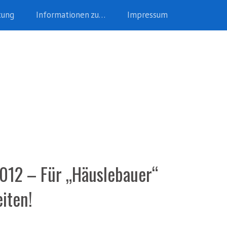
tung
Informationen zu…
Impressum
012 – Für „Häuslebauer“
iten!