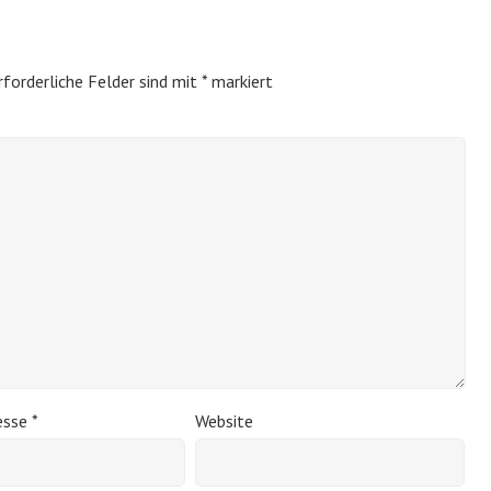
rforderliche Felder sind mit
*
markiert
esse
*
Website