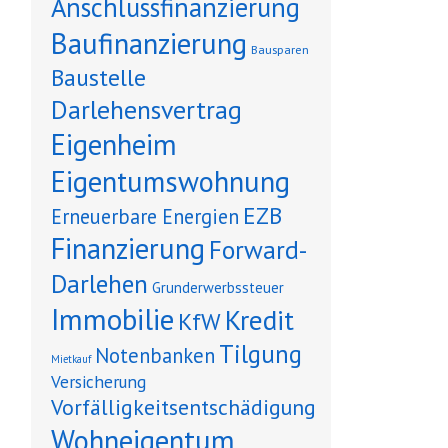
Anschlussfinanzierung
Baufinanzierung
Bausparen
Baustelle
Darlehensvertrag
Eigenheim
Eigentumswohnung
EZB
Erneuerbare Energien
Finanzierung
Forward-
Darlehen
Grunderwerbssteuer
Immobilie
Kredit
KfW
Tilgung
Notenbanken
Mietkauf
Versicherung
Vorfälligkeitsentschädigung
Wohneigentum