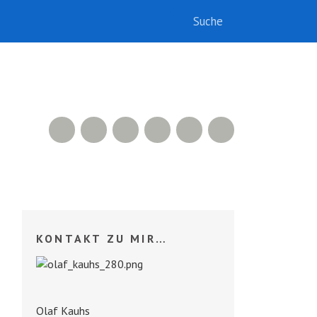
RSS Feed
Xing
LinkedIn
500px
Facebook
Twitter
KONTAKT ZU MIR…
Olaf Kauhs